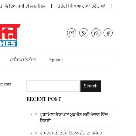
ਿਦਿਆਰਥੀ ਦੀ ਲਾਸ਼ ਮਿਲੀ
ਉਚੇਰੀ ਸਿੱਖਿਆ ਦੀਆਂ ਚੁਣੌਤੀਆਂ
ਪ੍ਰਾਮਿਲਾ ਜੈਯਾ
ਸਾਹਿਤ/ਮਨੋਰੰਜਨ
Epaper
mments
RECENT POST
ਪ੍ਰਾਮਿਲਾ ਜੈਯਾਪਾਲ ਮੁੜ ਚੋਣ ਲਈ ਮੈਦਾਨ ਵਿੱਚ
ਨਿਤਰੀ
ਰਾਸ਼ਟਰਪਤੀ ਟਰੰਪ ਇਰਾਨ ਜੰਗ ਦਾ ਸਪੱਸ਼ਟ