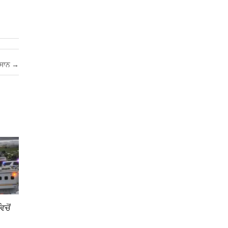
ੁਕਸਾਨ
→
ਿਚੋਂ