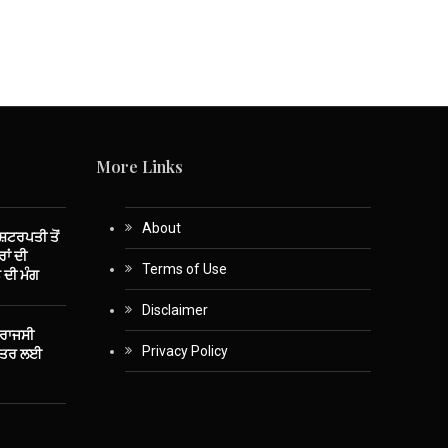
More Links
About
ਾਸ਼ਟਰਪਤੀ ਤੋਂ
ਾਂ ਦੀ
Terms of Use
 ਦੀ ਮੰਗ
Disclaimer
 ਰਾਜਸੀ
Privacy Policy
ਤੰਤਰ ਲਈ