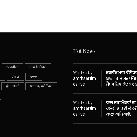
Hot News
ਅਮਰੀਕਾ
ਖਾਸ ਰਿਪੋਰਟ
Written by:
ਭਗਵੰਤ ਮਾਨ ਵੱਲੋਂ ਰ
ੀ
ਪੰਜਾਬ
ਭਾਰਤ
amritsartim
ਬਾਗ਼ੀ ਰਾਜ ਸਭਾ ਮੈਂਬਰ
es.live
ਮੈਂਬਰਸ਼ਿਪ ਰੱਦ ਕਰਨ
ਮੁੱਖ ਖ਼ਬਰਾਂ
ਸਾਹਿਤ/ਮਨੋਰੰਜਨ
Written by:
ਰਾਜ ਸਭਾ ਮੈਂਬਰਾਂ ਦਾ
amritsartim
ਰਲੇਵਾਂ ਭਾਰਤੀ ਲੋਕ
es.live
ਕਾਲਾ ਅਧਿਆਇ