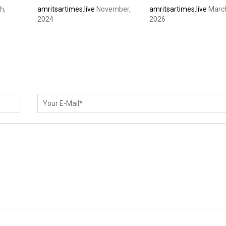
h,
amritsartimes.live
November,
amritsartimes.live
Marc
2024
2026