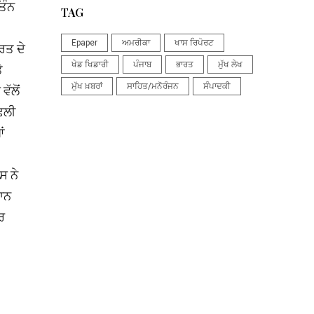
ਿੰਨ
TAG
Epaper
ਅਮਰੀਕਾ
ਖਾਸ ਰਿਪੋਰਟ
ਰਤ ਦੇ
ਖੇਡ ਖਿਡਾਰੀ
ਪੰਜਾਬ
ਭਾਰਤ
ਮੁੱਖ ਲੇਖ
ੇ
ਮੁੱਖ ਖ਼ਬਰਾਂ
ਸਾਹਿਤ/ਮਨੋਰੰਜਨ
ਸੰਪਾਦਕੀ
ੱਲੋਂ
ਢਲੀ
ਂ
ਸ ਨੇ
ਦਾਨ
ਰ