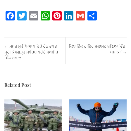
F
T
E
W
Pi
Li
G
S
a
wi
m
h
nt
n
m
h
ce
tt
ail
at
er
ke
ail
ar
b
er
s
es
dI
e
Post navigation
←
ਸਖ਼ਤ ਸੁਰੱਖਿਆ ਪਹਿਰੇ ਹੇਠ ਤਖ਼ਤ
ਕਿੰਝ ਇੱਕ ਟਾਇਰ ਬਲਾਸਟ ਬਣਿਆ ‘ਵੱਡਾ
o
A
t
n
ਸ੍ਰੀ ਕੇਸਗੜ੍ਹ ਸਾਹਿਬ ਪਹੁੰਚੇ ਸੁਖਬੀਰ
ਧਮਾਕਾ’
→
ਸਿੰਘ ਬਾਦਲ
o
p
k
p
Related Post