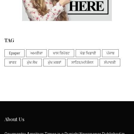
TAG
Epaper
ਅਮਰੀਕਾ
ਖਾਸ ਰਿਪੋਰਟ
ਖੇਡ ਖਿਡਾਰੀ
ਪੰਜਾਬ
ਭਾਰਤ
ਮੁੱਖ ਲੇਖ
ਮੁੱਖ ਖ਼ਬਰਾਂ
ਸਾਹਿਤ/ਮਨੋਰੰਜਨ
ਸੰਪਾਦਕੀ
About Us
Qoumantry Amritsar Times is a Punjabi Newspaper Published in