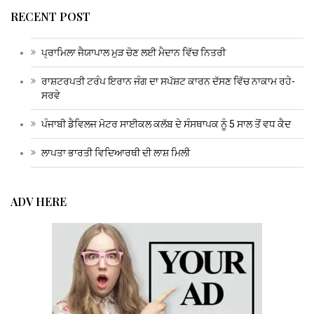
RECENT POST
ਪ੍ਰਾਮਿਲਾ ਜੈਯਾਪਾਲ ਮੁੜ ਚੋਣ ਲਈ ਮੈਦਾਨ ਵਿੱਚ ਨਿਤਰੀ
ਰਾਸ਼ਟਰਪਤੀ ਟਰੰਪ ਇਰਾਨ ਜੰਗ ਦਾ ਸਪੱਸ਼ਟ ਕਾਰਨ ਦੱਸਣ ਵਿੱਚ ਨਾਕਾਮ ਰਹੇ-
ਸਰਵੇ
ਪੰਜਾਬੀ ਡੈਵਿਲਜ ਮੋਟਰ ਸਾਈਕਲ ਕਲੱਬ ਦੇ ਸੰਸਥਾਪਕ ਨੂੰ 5 ਸਾਲ ਤੋਂ ਵਧ ਕੈਦ
ਲਾਪਤਾ ਭਾਰਤੀ ਵਿਦਿਆਰਥੀ ਦੀ ਲਾਸ਼ ਮਿਲੀ
ADV HERE