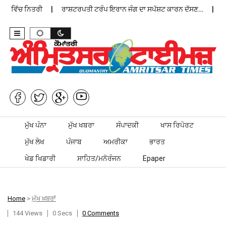
ਨ ਵਿੱਚ ਨਿਤਰੀ
ਰਾਸ਼ਟਰਪਤੀ ਟਰੰਪ ਇਰਾਨ ਜੰਗ ਦਾ ਸਪੱਸ਼ਟ ਕਾਰਨ ਦੱਸਣ…
ਪੰਜ
Skip to content
ਮੁੱਖ ਪੰਨਾ
ਮੁੱਖ ਖਬਰਾ
ਸੰਪਾਦਕੀ
ਖਾਸ ਰਿਪੋਰਟ
ਮੁੱਖ ਲੇਖ
ਪੰਜਾਬ
ਅਮਰੀਕਾ
ਭਾਰਤ
ਖੇਡ ਖਿਡਾਰੀ
ਸਾਹਿਤ/ਮਨੋਰੰਜਨ
Epaper
Home
>
ਮੁੱਖ ਖ਼ਬਰਾਂ
144 Views
0 Secs
0 Comments