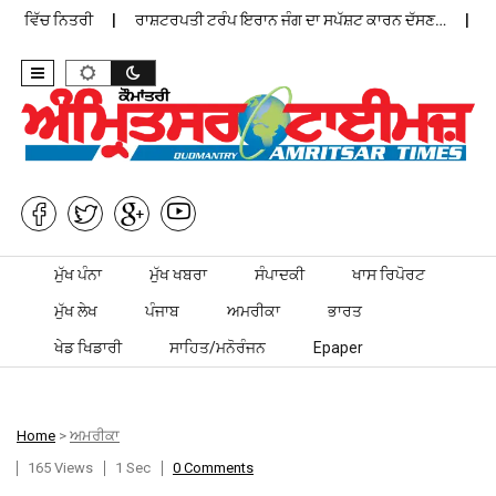
ਨ ਵਿੱਚ ਨਿਤਰੀ
ਰਾਸ਼ਟਰਪਤੀ ਟਰੰਪ ਇਰਾਨ ਜੰਗ ਦਾ ਸਪੱਸ਼ਟ ਕਾਰਨ ਦੱਸਣ…
ਪੰਜ
Skip to content
ਮੁੱਖ ਪੰਨਾ
ਮੁੱਖ ਖਬਰਾ
ਸੰਪਾਦਕੀ
ਖਾਸ ਰਿਪੋਰਟ
ਮੁੱਖ ਲੇਖ
ਪੰਜਾਬ
ਅਮਰੀਕਾ
ਭਾਰਤ
ਖੇਡ ਖਿਡਾਰੀ
ਸਾਹਿਤ/ਮਨੋਰੰਜਨ
Epaper
Home
>
ਅਮਰੀਕਾ
165 Views
1 Sec
0 Comments