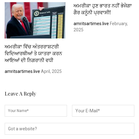
ਅਮਰੀਕਾ ਹੁਣ ਭਾਰਤ ਨਹੀਂ ਭੇਜੇਗਾ
ਗੈਰ ਕਨੂੰਨੀ ਪ੍ਰਵਾਸੀ!
amritsartimes.live
February,
2025
ਅਮਰੀਕਾ ਵਿੱਚ ਅੰਤਰਰਾਸ਼ਟਰੀ
ਵਿਦਿਆਰਥੀਆਂ ਤੇ ਯਾਤਰਾ ਕਰਨ
ਆਇਆਂ ਦੀ ਨਿਗਰਾਨੀ ਵਧੀ
amritsartimes.live
April, 2025
Leave A Reply