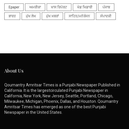
Epaper
ਅਮਰੀਕਾ
ਖਾਸ ਰਿਪੋਰਟ
ਖੇਡ ਖਿਡਾਰੀ
ਪੰਜਾਬ
ਭਾਰਤ
ਮੁੱਖ ਲੇਖ
ਮੁੱਖ ਖ਼ਬਰਾਂ
ਸਾਹਿਤ/ਮਨੋਰੰਜਨ
ਸੰਪਾਦਕੀ
About Us
Qoumantry Amritsar Times is a Punjabi Newspaper Published in
California. It is the largestcirculated Punjabi Newspaper in
California, New York, New Jersey, Seattle, Portland, Chicago,
Milwaukee, Michigan, Phoenix, Dallas, and Houston. Qoumantry
Amritsar Times has emerged as one of the best Punjabi
Newspaper in the United States.