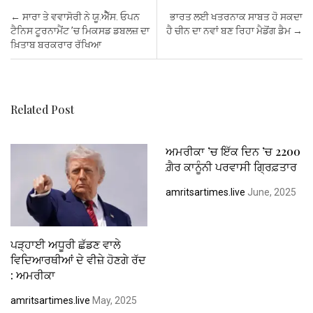
b
er
s
es
dI
e
Post navigation
←
ਸਾਰਾ ਤੇ ਵਵਾਸੋਰੀ ਨੇ ਯੂ.ਐੈੱਸ. ਓਪਨ
ਭਾਰਤ ਲਈ ਖਤਰਨਾਕ ਸਾਬਤ ਹੋ ਸਕਦਾ
o
A
t
n
ਟੈਨਿਸ ਟੂਰਨਾਮੈਂਟ ’ਚ ਮਿਕਸਡ ਡਬਲਜ਼ ਦਾ
ਹੈ ਚੀਨ ਦਾ ਨਵਾਂ ਬਣ ਰਿਹਾ ਮੈਡੋਂਗ ਡੈਮ
→
ਖ਼ਿਤਾਬ ਬਰਕਰਾਰ ਰੱਖਿਆ
o
p
k
p
Related Post
ਅਮਰੀਕਾ ’ਚ ਇੱਕ ਦਿਨ ’ਚ 2200
ਗ਼ੈਰ ਕਾਨੂੰਨੀ ਪਰਵਾਸੀ ਗ੍ਰਿਫ਼ਤਾਰ
amritsartimes.live
June, 2025
ਪੜ੍ਹਾਈ ਅਧੂਰੀ ਛੱਡਣ ਵਾਲੇ
ਵਿਦਿਆਰਥੀਆਂ ਦੇ ਵੀਜ਼ੇ ਹੋਣਗੇ ਰੱਦ
: ਅਮਰੀਕਾ
amritsartimes.live
May, 2025