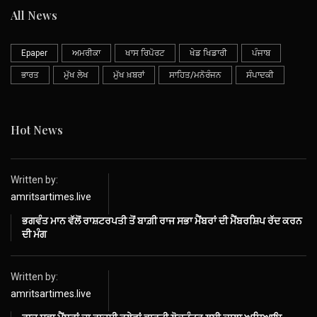
All News
Epaper
ਅਮਰੀਕਾ
ਖਾਸ ਰਿਪੋਰਟ
ਖੇਡ ਖਿਡਾਰੀ
ਪੰਜਾਬ
ਭਾਰਤ
ਮੁੱਖ ਲੇਖ
ਮੁੱਖ ਖ਼ਬਰਾਂ
ਸਾਹਿਤ/ਮਨੋਰੰਜਨ
ਸੰਪਾਦਕੀ
Hot News
Written by:
amritsartimes.live
ਭਗਵੰਤ ਮਾਨ ਵੱਲੋਂ ਰਾਸ਼ਟਰਪਤੀ ਤੋਂ ਬਾਗ਼ੀ ਰਾਜ ਸਭਾ ਮੈਂਬਰਾਂ ਦੀ ਮੈਂਬਰਸ਼ਿਪ ਰੱਦ ਕਰਨ
ਦੀ ਮੰਗ
Written by:
amritsartimes.live