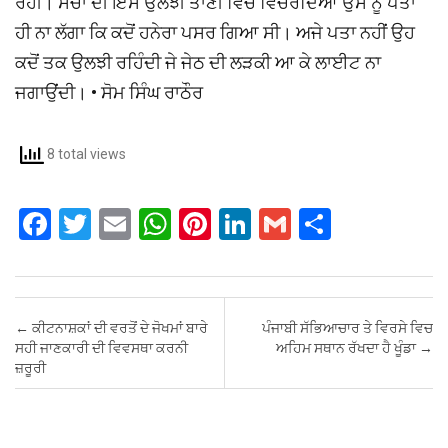
8 total views
F
T
E
W
Pi
Li
G
S
a
wi
m
h
nt
n
m
h
ce
tt
ail
at
er
ke
ail
ar
b
er
s
es
dI
e
Post navigation
←
ਕੀਟਨਾਸ਼ਕਾਂ ਦੀ ਵਰਤੋਂ ਦੇ ਜੋਖਮਾਂ ਬਾਰੇ
ਪੰਜਾਬੀ ਸੱਭਿਆਚਾਰ ਤੇ ਵਿਰਸੇ ਵਿਚ
o
A
t
n
ਸਹੀ ਜਾਣਕਾਰੀ ਦੀ ਵਿਵਸਥਾ ਕਰਨੀ
ਅਹਿਮ ਸਥਾਨ ਰੱਖਦਾ ਹੈ ਖੂੰਡਾ
→
ਜ਼ਰੂਰੀ
o
p
k
p