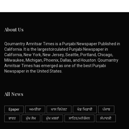
About Us
Qoumantry Amritsar Times is a Punjabi Newspaper Published in
California. It is the largestcirculated Punjabi Newspaper in
California, New York, New Jersey, Seattle, Portland, Chicago,
Milwaukee, Michigan, Phoenix, Dallas, and Houston. Qoumantry
Amritsar Times has emerged as one of the best Punjabi
Newspaper in the United States.
All News
Epaper
ਅਮਰੀਕਾ
ਖਾਸ ਰਿਪੋਰਟ
ਖੇਡ ਖਿਡਾਰੀ
ਪੰਜਾਬ
ਭਾਰਤ
ਮੁੱਖ ਲੇਖ
ਮੁੱਖ ਖ਼ਬਰਾਂ
ਸਾਹਿਤ/ਮਨੋਰੰਜਨ
ਸੰਪਾਦਕੀ