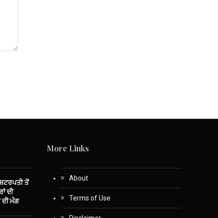
More Links
About
ਾਸ਼ਟਰਪਤੀ ਤੋਂ
ਾਂ ਦੀ
Terms of Use
 ਦੀ ਮੰਗ