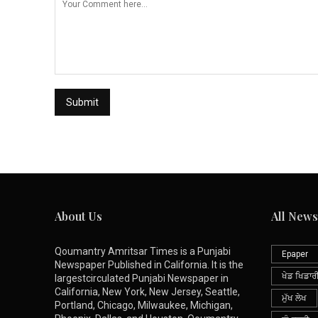
About Us
All News
Qoumantry Amritsar Times is a Punjabi
Epaper
Newspaper Published in California. It is the
ਖੇਡ ਖਿਡਾਰ
largestcirculated Punjabi Newspaper in
California, New York, New Jersey, Seattle,
ਮੁੱਖ ਲੇਖ
Portland, Chicago, Milwaukee, Michigan,