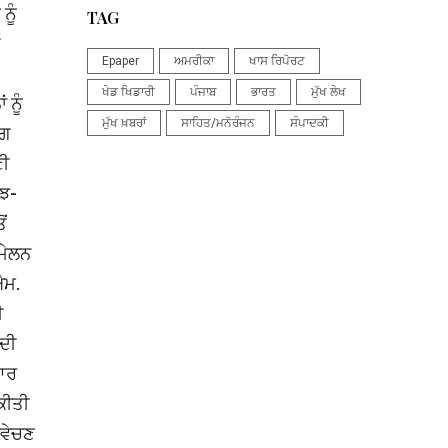
ਨੂੰ
TAG
Epaper
ਅਮਰੀਕਾ
ਖਾਸ ਰਿਪੋਰਟ
ਖੇਡ ਖਿਡਾਰੀ
ਪੰਜਾਬ
ਭਾਰਤ
ਮੁੱਖ ਲੇਖ
ਨੂੰ
ਮੁੱਖ ਖ਼ਬਰਾਂ
ਸਾਹਿਤ/ਮਨੋਰੰਜਨ
ਸੰਪਾਦਕੀ
ੋਗ
ਣੀ
ੂਝ-
ਂ
ੰਮੇਲਨ
ਐਮ.
ੀ
ੰਦੀ
ਿਆਰ
 ਕੀਤੀ
 ਵੇਚਣ