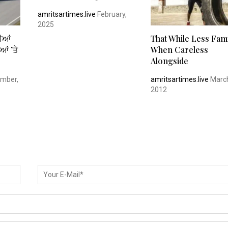
amritsartimes.live
February,
2025
ਲੀਆਂ
That While Less Fami
ਂ ’ਤੇ
When Careless
Alongside
mber,
amritsartimes.live
Marc
2012