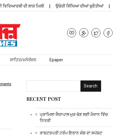
ਦਿਆਰਥੀ ਦੀ ਲਾਸ਼ ਮਿਲੀ
ਉਚੇਰੀ ਸਿੱਖਿਆ ਦੀਆਂ ਚੁਣੌਤੀਆਂ
ਪ੍ਰਾਮਿਲਾ ਜੈਯਾਪਾ
ਸਾਹਿਤ/ਮਨੋਰੰਜਨ
Epaper
mments
RECENT POST
ਪ੍ਰਾਮਿਲਾ ਜੈਯਾਪਾਲ ਮੁੜ ਚੋਣ ਲਈ ਮੈਦਾਨ ਵਿੱਚ
ਨਿਤਰੀ
ਰਾਸ਼ਟਰਪਤੀ ਟਰੰਪ ਇਰਾਨ ਜੰਗ ਦਾ ਸਪੱਸ਼ਟ