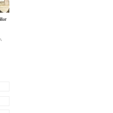
liar
h,