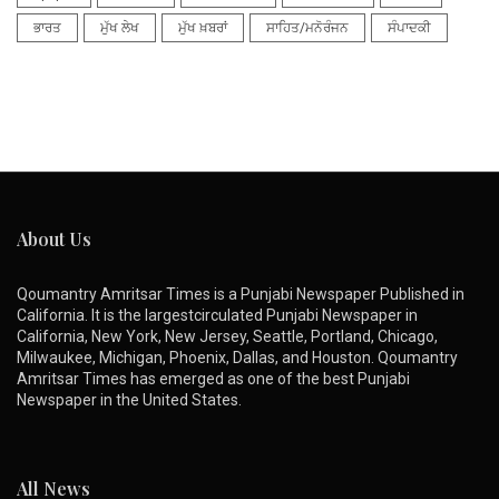
ਭਾਰਤ
ਮੁੱਖ ਲੇਖ
ਮੁੱਖ ਖ਼ਬਰਾਂ
ਸਾਹਿਤ/ਮਨੋਰੰਜਨ
ਸੰਪਾਦਕੀ
About Us
Qoumantry Amritsar Times is a Punjabi Newspaper Published in
California. It is the largestcirculated Punjabi Newspaper in
California, New York, New Jersey, Seattle, Portland, Chicago,
Milwaukee, Michigan, Phoenix, Dallas, and Houston. Qoumantry
Amritsar Times has emerged as one of the best Punjabi
Newspaper in the United States.
All News