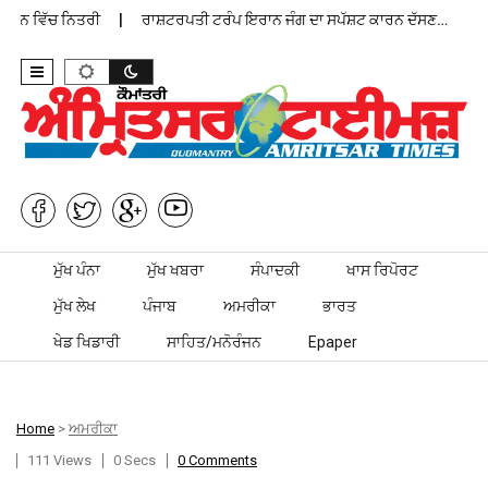
ਦਾਨ ਵਿੱਚ ਨਿਤਰੀ
ਰਾਸ਼ਟਰਪਤੀ ਟਰੰਪ ਇਰਾਨ ਜੰਗ ਦਾ ਸਪੱਸ਼ਟ ਕਾਰਨ ਦੱਸਣ…
ਪੰ
Skip to content
ਮੁੱਖ ਪੰਨਾ
ਮੁੱਖ ਖਬਰਾ
ਸੰਪਾਦਕੀ
ਖਾਸ ਰਿਪੋਰਟ
ਮੁੱਖ ਲੇਖ
ਪੰਜਾਬ
ਅਮਰੀਕਾ
ਭਾਰਤ
ਖੇਡ ਖਿਡਾਰੀ
ਸਾਹਿਤ/ਮਨੋਰੰਜਨ
Epaper
Home
>
ਅਮਰੀਕਾ
111 Views
0 Secs
0 Comments