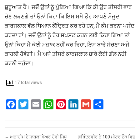
ਸ਼ੁਰੂਆਤ ਹੈ। ਜਦੋਂ ਉਨਾਂ ਨੂੰ ਪੁੱਛਿਆ ਗਿਆ ਕਿ ਕੀ ਉਹ ਤੀਸਰੀ ਵਾਰ
ਚੋਣ ਲੜਣਗੇ ਤਾਂ ਉਨਾਂ ਕਿਹਾ ਕਿ ਇਸ ਸਮੇ ਉਹ ਆਪਣੇ ਮੌਜੂਦਾ
ਕਾਰਜਕਾਲ ਵੱਲ ਧਿਆਨ ਕੇਂਦ੍ਰਿਤ ਕਰ ਰਹੇ ਹਨ, ਮੈ ਕੰਮ ਕਰਨਾ ਪਸੰਦ
ਕਰਦਾ ਹਾਂ। ਜਦੋਂ ਉਨਾਂ ਨੂੰ ਹੋਰ ਸਪਸ਼ਟ ਕਰਨ ਲਈ ਕਿਹਾ ਗਿਆ ਤਾਂ
ਉਨਾਂ ਕਿਹਾ ਮੈ ਕੋਈ ਮਜ਼ਾਕ ਨਹੀਂ ਕਰ ਰਿਹਾ, ਇਸ ਬਾਰੇ ਸੋਚਣਾ ਅਜੇ
ਕਾਹਲੀ ਹੋਵੇਗੀ। ਮੈ ਅਜੇ ਤੀਸਰੇ ਕਾਰਜਕਾਲ ਬਾਰੇ ਕੋਈ ਗੱਲ ਨਹੀਂ
ਕਰਨੀ ਚਹੁੰਦਾ।
17 total views
F
T
E
W
Pi
Li
G
S
a
wi
m
h
nt
n
m
h
ce
tt
ail
at
er
ke
ail
ar
b
er
s
es
dI
e
Post navigation
←
ਅਨਾਹੀਮ ਦੇ ਸਾਬਕਾ ਮੇਅਰ ਹੈਰੀ ਸਿੱਧੂ
ਗੁਰਿੰਦਰਵੀਰ ਨੇ 100 ਮੀਟਰ ਦੌੜ ਵਿਚ