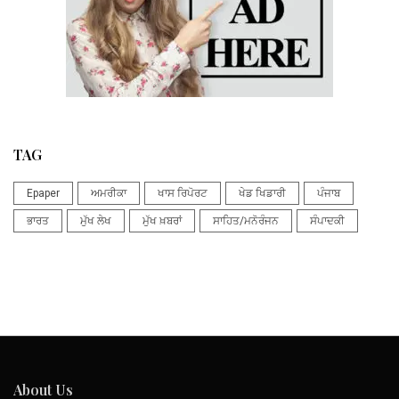
TAG
Epaper
ਅਮਰੀਕਾ
ਖਾਸ ਰਿਪੋਰਟ
ਖੇਡ ਖਿਡਾਰੀ
ਪੰਜਾਬ
ਭਾਰਤ
ਮੁੱਖ ਲੇਖ
ਮੁੱਖ ਖ਼ਬਰਾਂ
ਸਾਹਿਤ/ਮਨੋਰੰਜਨ
ਸੰਪਾਦਕੀ
About Us