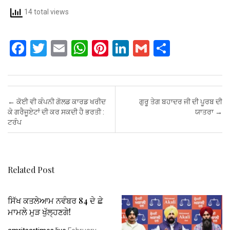
14 total views
F
T
E
W
Pi
Li
G
S
a
wi
m
h
nt
n
m
h
ce
tt
ail
at
er
ke
ail
ar
b
er
s
es
dI
e
Post navigation
←
ਕੋਈ ਵੀ ਕੰਪਨੀ ਗੋਲਡ ਕਾਰਡ ਖਰੀਦ
ਗੁਰੂ ਤੇਗ ਬਹਾਦਰ ਜੀ ਦੀ ਪੂਰਬ ਦੀ
o
A
t
n
ਕੇ ਗਰੈਜੂਏਟਾਂ ਦੀ ਕਰ ਸਕਦੀ ਹੈ ਭਰਤੀ :
ਯਾਤਰਾ
→
ਟਰੰਪ
o
p
k
p
Related Post
ਸਿੱਖ ਕਤਲੇਆਮ ਨਵੰਬਰ 84 ਦੇ ਛੇ
ਮਾਮਲੇ ਮੁੜ ਖੁੱਲ੍ਹਣਗੇ!