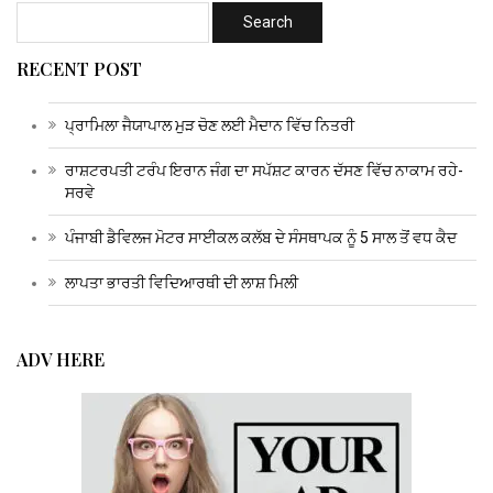
RECENT POST
ਪ੍ਰਾਮਿਲਾ ਜੈਯਾਪਾਲ ਮੁੜ ਚੋਣ ਲਈ ਮੈਦਾਨ ਵਿੱਚ ਨਿਤਰੀ
ਰਾਸ਼ਟਰਪਤੀ ਟਰੰਪ ਇਰਾਨ ਜੰਗ ਦਾ ਸਪੱਸ਼ਟ ਕਾਰਨ ਦੱਸਣ ਵਿੱਚ ਨਾਕਾਮ ਰਹੇ-
ਸਰਵੇ
ਪੰਜਾਬੀ ਡੈਵਿਲਜ ਮੋਟਰ ਸਾਈਕਲ ਕਲੱਬ ਦੇ ਸੰਸਥਾਪਕ ਨੂੰ 5 ਸਾਲ ਤੋਂ ਵਧ ਕੈਦ
ਲਾਪਤਾ ਭਾਰਤੀ ਵਿਦਿਆਰਥੀ ਦੀ ਲਾਸ਼ ਮਿਲੀ
ADV HERE