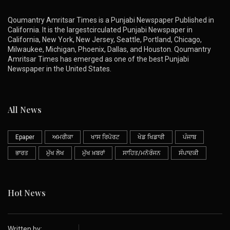
Qoumantry Amritsar Times is a Punjabi Newspaper Published in
California. It is the largestcirculated Punjabi Newspaper in
California, New York, New Jersey, Seattle, Portland, Chicago,
Milwaukee, Michigan, Phoenix, Dallas, and Houston. Qoumantry
Amritsar Times has emerged as one of the best Punjabi
Newspaper in the United States.
All News
Epaper
ਅਮਰੀਕਾ
ਖਾਸ ਰਿਪੋਰਟ
ਖੇਡ ਖਿਡਾਰੀ
ਪੰਜਾਬ
ਭਾਰਤ
ਮੁੱਖ ਲੇਖ
ਮੁੱਖ ਖ਼ਬਰਾਂ
ਸਾਹਿਤ/ਮਨੋਰੰਜਨ
ਸੰਪਾਦਕੀ
Hot News
Written by: