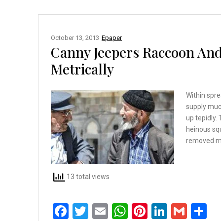
o
A
t
n
o
p
October 13, 2013
Epaper
k
p
Canny Jeepers Raccoon An
Metrically
Within spre
supply muc
up tepidly.
heinous sq
removed mu
13 total views
F
T
E
W
Pi
Li
G
S