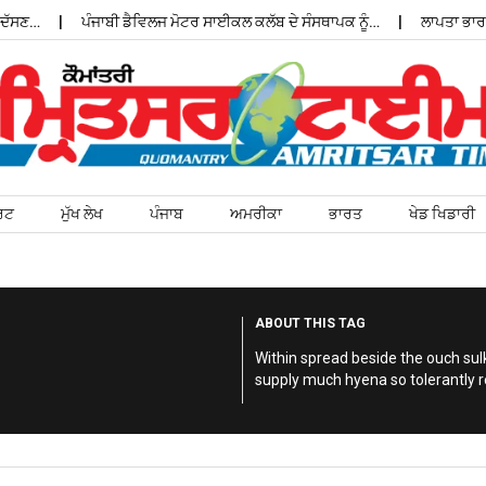
ਸਣ…
ਪੰਜਾਬੀ ਡੈਵਿਲਜ ਮੋਟਰ ਸਾਈਕਲ ਕਲੱਬ ਦੇ ਸੰਸਥਾਪਕ ਨੂੰ…
ਲਾਪਤਾ ਭਾਰਤੀ 
ਰਟ
ਮੁੱਖ ਲੇਖ
ਪੰਜਾਬ
ਅਮਰੀਕਾ
ਭਾਰਤ
ਖੇਡ ਖਿਡਾਰੀ
ABOUT THIS TAG
Within spread beside the ouch sul
supply much hyena so tolerantly 