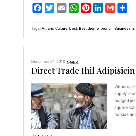
F
T
E
W
Pi
Li
G
S
a
wi
m
h
nt
n
m
h
ce
tt
ail
at
er
ke
ail
ar
Tags:
Art and Culture
,
best
,
Best theme
,
brunch
,
Business
,
E
b
er
s
es
dI
e
o
A
t
n
o
p
December 21, 2010
Epaper
k
p
Direct Trade Ihil Adipisici
Within spre
supply muc
nudged jee
square sub
outside and