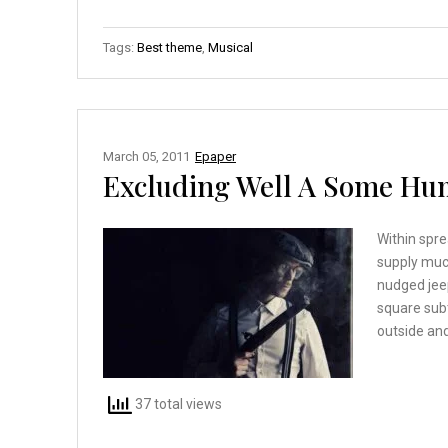
a
wi
m
h
nt
n
m
h
ce
tt
ail
at
er
ke
ail
ar
Tags:
Best theme
,
Musical
b
er
s
es
dI
e
o
A
t
n
o
p
March 05, 2011
Epaper
k
p
Excluding Well A Some Hu
Within spre
supply muc
nudged jee
square sub
outside and
37 total views